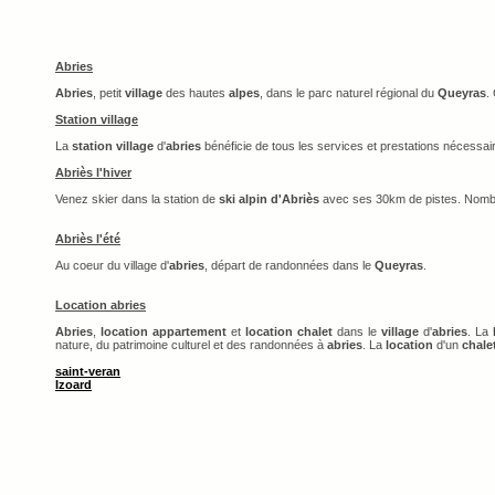
Abries
Abries
, petit
village
des hautes
alpes
, dans le parc naturel régional du
Queyras
.
Station village
La
station village
d'
abries
bénéficie de tous les services et prestations nécessai
Abriès l'hiver
Venez skier dans la station de
ski alpin d'Abriès
avec ses 30km de pistes. Nomb
Abriès l'été
Au coeur du village d'
abries
, départ de randonnées dans le
Queyras
.
Location abries
Abries
,
location appartement
et
location chalet
dans le
village
d'
abries
. La
nature, du patrimoine culturel et des randonnées à
abries
. La
location
d'un
chale
saint-veran
Izoard