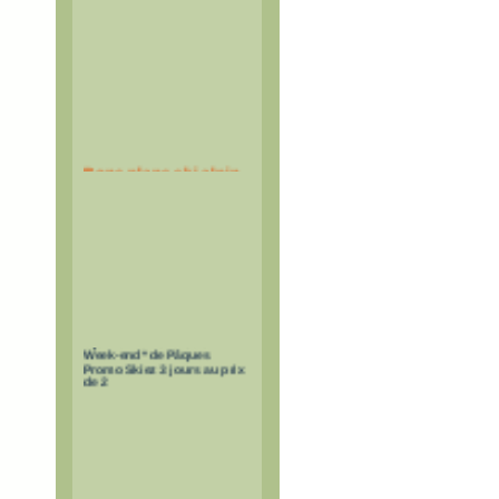
Bons plans ski alpin
Week-end* Promo
6 jours Promo à -30% *
Week-end* de Pâques
Promo Skiez 3 jours au prix
de 2