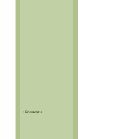
Itinéraires balisés mais non
sécurisés.
:
En savoir +