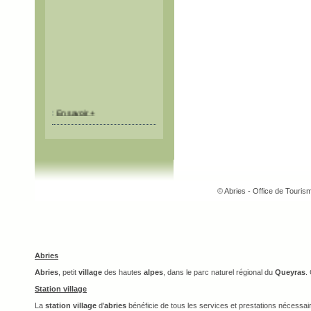
:
En savoir +
© Abries - Office de Touri
Abries
Abries
, petit
village
des hautes
alpes
, dans le parc naturel régional du
Queyras
.
Station village
La
station village
d'
abries
bénéficie de tous les services et prestations nécessai