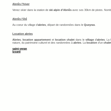
Abriès l'hiver
Venez skier dans la station de
ski alpin d'Abriès
avec ses 30km de pistes. Nomb
Abriès l'été
Au coeur du village d'
abries
, départ de randonnées dans le
Queyras
.
Location abries
Abries
,
location appartement
et
location chalet
dans le
village
d'
abries
. La
nature, du patrimoine culturel et des randonnées à
abries
. La
location
d'un
chale
saint-veran
Izoard