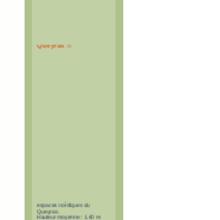
De la neige dans le
Queyras !!
Neige de rêve sur tous les
domaines alpins et les
espaces nordiques du
Queyras.
Hauteur moyenne : 1.40 m
Neige fraîche