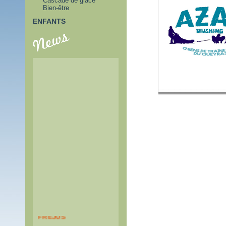
Cascade de glace
Bien-être
ENFANTS
PASS TUNNEL DU
FREJUS