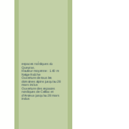
Neige de rêve sur tous les
domaines alpins et les
espaces nordiques du
Queyras.
Hauteur moyenne : 1.40 m
Neige fraîche
Ouverture de tous les
domaines alpins jusqu'au 28
mars inclus
Ouverture des espaces
nordiques de Ceillac et
d'Arvieux jusqu'au 28 mars
inclus