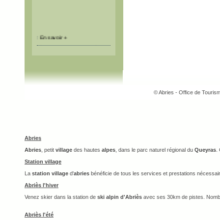
:
En savoir +
© Abries - Office de Touri
Abries
Abries
, petit
village
des hautes
alpes
, dans le parc naturel régional du
Queyras
.
Station village
La
station village
d'
abries
bénéficie de tous les services et prestations nécessai
Abriès l'hiver
Venez skier dans la station de
ski alpin d'Abriès
avec ses 30km de pistes. Nomb
Abriès l'été