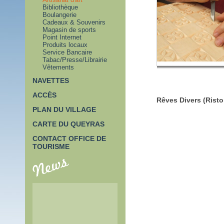
Bibliothèque
Boulangerie
Cadeaux & Souvenirs
Magasin de sports
Point Internet
Produits locaux
Service Bancaire
Tabac/Presse/Librairie
Vêtements
NAVETTES
ACCÈS
Rêves Divers (Risto
PLAN DU VILLAGE
CARTE DU QUEYRAS
CONTACT OFFICE DE
TOURISME