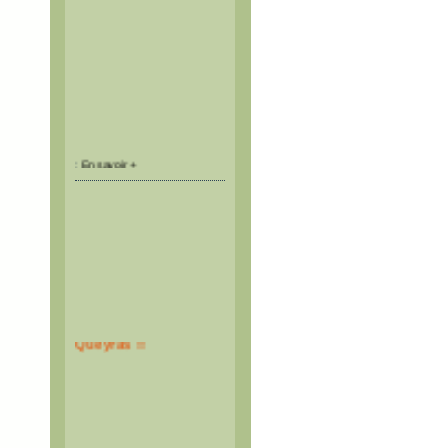
:
En savoir +
De la neige dans le
Queyras !!