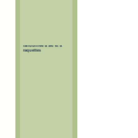
Itinéraires de
randonnée à ski et à
raquettes
Itinéraires balisés mais non
sécurisés.