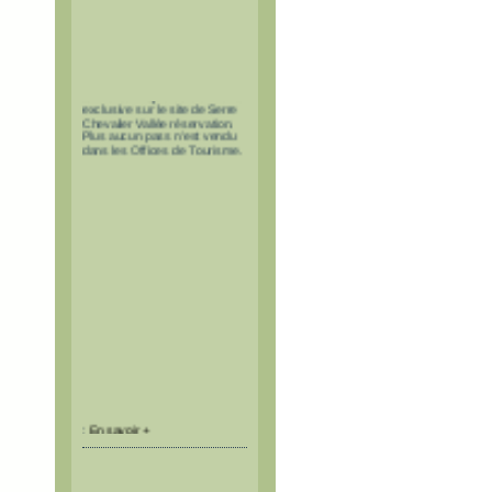
Les pass à tarif réduit pour le
tunnel du Fréjus sont en vente
exclusive sur le site de Serre
Chevalier Vallée réservation.
Plus aucun pass n'est vendu
dans les Offices de Tourisme.
:
En savoir +