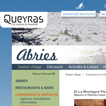
OUVERTURE DES PISTES
MÉ
Station village
Découvrir
Activités & Loisirs
H
Artisanat d'art
Retour à l'accueil
Station village
Commerces & Se
ABRIÈS
RESTAURANTS & BARS
Et La Montagne Fleu
COMMERCES & SERVICES
Maurice et Patricia Chave
Agences immobilières
Alimentation
Artisanat d'art