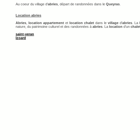
Au coeur du village d'
abries
, départ de randonnées dans le
Queyras
.
Location abries
Abries
,
location appartement
et
location chalet
dans le
village
d'
abries
. La
nature, du patrimoine culturel et des randonnées à
abries
. La
location
d'un
chale
saint-veran
Izoard