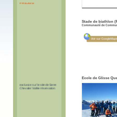
FREJUS
Stade de biathlon (
Communauté de Communes
Voir sur GoogleMap
Les pass à tarif réduit pour le
Ecole de Glisse Que
tunnel du Fréjus sont en vente
exclusive sur le site de Serre
Chevalier Vallée réservation.