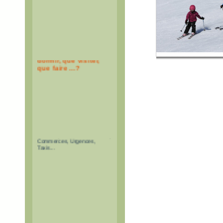
Où manger, où
dormir, que visiter,
que faire ...?
Restaurants, Hébergements,
Activités, Offices de Tourisme,
Commerces, Urgences,
Taxis...