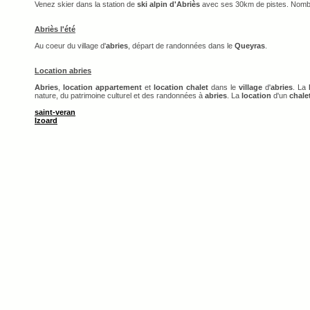
Venez skier dans la station de
ski alpin d'Abriès
avec ses 30km de pistes. Nomb
Abriès l'été
Au coeur du village d'
abries
, départ de randonnées dans le
Queyras
.
Location abries
Abries
,
location appartement
et
location chalet
dans le
village
d'
abries
. La
nature, du patrimoine culturel et des randonnées à
abries
. La
location
d'un
chale
saint-veran
Izoard