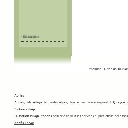
:
En savoir +
© Abries - Office de Touri
Abries
Abries
, petit
village
des hautes
alpes
, dans le parc naturel régional du
Queyras
.
Station village
La
station village
d'
abries
bénéficie de tous les services et prestations nécessai
Abriès l'hiver