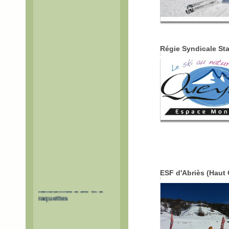
Régie Syndicale St
ESF d'Abriès (Haut 
Itinéraires de
randonnée à ski et à
raquettes