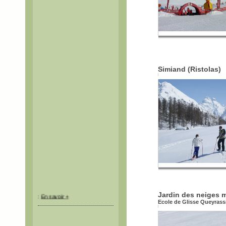
Itinéraires balisés mais non
sécurisés.
Simiand (Ristolas)
:
En savoir +
Jardin des neiges m
Ecole de Glisse Queyrass