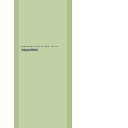
Itinéraires de
randonnée à ski et à
raquettes
Itinéraires balisés mais non
sécurisés.