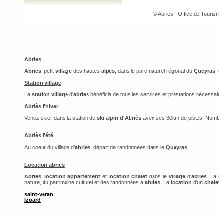
© Abries - Office de Touri
Abries
Abries
, petit
village
des hautes
alpes
, dans le parc naturel régional du
Queyras
.
Station village
La
station village
d'
abries
bénéficie de tous les services et prestations nécessai
Abriès l'hiver
Venez skier dans la station de
ski alpin d'Abriès
avec ses 30km de pistes. Nomb
Abriès l'été
Au coeur du village d'
abries
, départ de randonnées dans le
Queyras
.
Location abries
Abries
,
location appartement
et
location chalet
dans le
village
d'
abries
. La
nature, du patrimoine culturel et des randonnées à
abries
. La
location
d'un
chale
saint-veran
Izoard