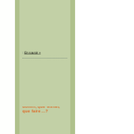
:
En savoir +
Où manger, où
dormir, que visiter,
que faire ...?