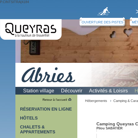
P.CINTSITRA[4184
OUVERTURE DES PISTES
MÉ
Station village
Découvrir
Activités & Loisirs
H
Camping &
Retour à l'accueil
Hébergements
Camping & Cara
Caravaneige
RÉSERVATION EN LIGNE
HÔTELS
Camping Queyras 
CHALETS &
Pilou SABATIER
APPARTEMENTS