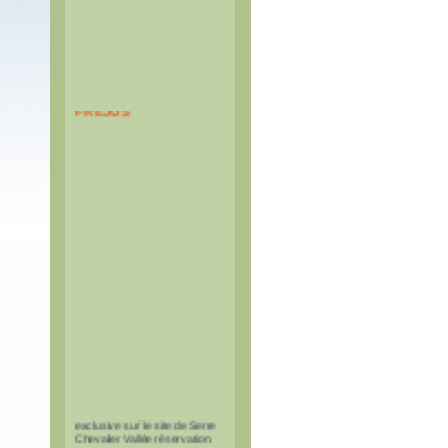
PASS TUNNEL DU
FREJUS
Les pass à tarif réduit pour le
tunnel du Fréjus sont en vente
exclusive sur le site de Serre
Chevalier Vallée réservation.