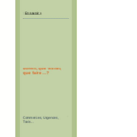
:
En savoir +
Où manger, où
dormir, que visiter,
que faire ...?
Restaurants, Hébergements,
Activités, Offices de Tourisme,
Commerces, Urgences,
Taxis...