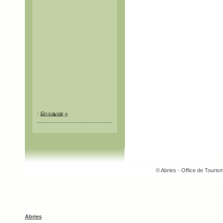
:
En savoir +
© Abries - Office de Touri
Abries