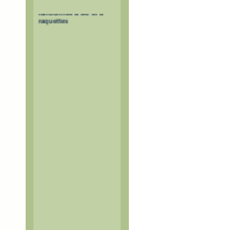
Itinéraires de
randonnée à ski et à
raquettes
Itinéraires balisés mais non
sécurisés.