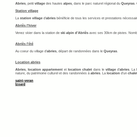
Abries
, petit
village
des hautes
alpes
, dans le parc naturel régional du
Queyras
.
Station village
La
station village
d'
abries
bénéficie de tous les services et prestations nécessai
Abriès l'hiver
Venez skier dans la station de
ski alpin d'Abriès
avec ses 30km de pistes. Nomb
Abriès l'été
Au coeur du village d'
abries
, départ de randonnées dans le
Queyras
.
Location abries
Abries
,
location appartement
et
location chalet
dans le
village
d'
abries
. La
nature, du patrimoine culturel et des randonnées à
abries
. La
location
d'un
chale
saint-veran
Izoard