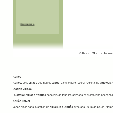
:
En savoir +
© Abries - Office de Touri
Abries
Abries
, petit
village
des hautes
alpes
, dans le parc naturel régional du
Queyras
.
Station village
La
station village
d'
abries
bénéficie de tous les services et prestations nécessai
Abriès l'hiver
Venez skier dans la station de
ski alpin d'Abriès
avec ses 30km de pistes. Nomb