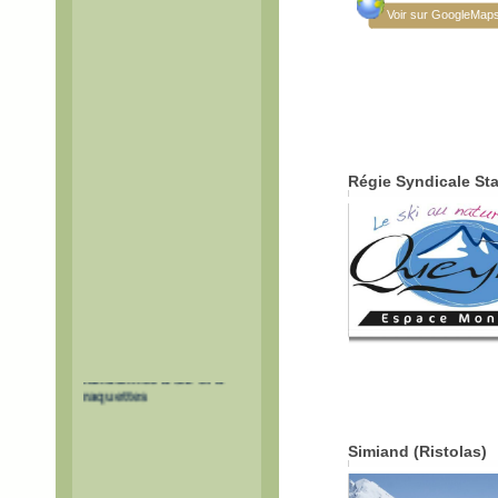
Voir sur GoogleMap
Espace Montagne et
Sécurité d'Aiguilles
Régie Syndicale St
Itinéraires de
randonnée à ski et à
raquettes
Simiand (Ristolas)