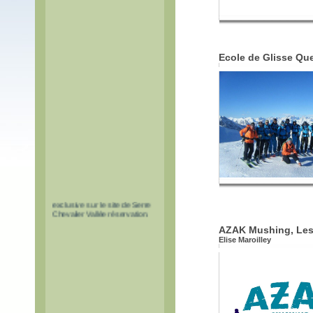
Ecole de Glisse Que
PASS TUNNEL DU
FREJUS
Les pass à tarif réduit pour le
tunnel du Fréjus sont en vente
exclusive sur le site de Serre
Chevalier Vallée réservation.
AZAK Mushing, Les 
Elise Maroilley