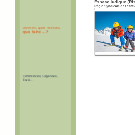
Espace ludique (Ris
Régie Syndicale des Stat
Où manger, où
dormir, que visiter,
que faire ...?
Restaurants, Hébergements,
Activités, Offices de Tourisme,
Commerces, Urgences,
Taxis...