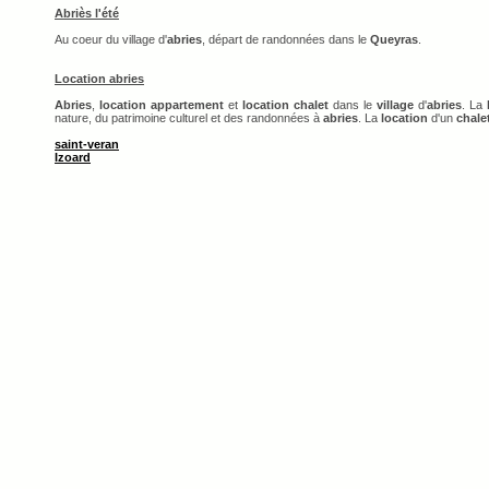
Abriès l'été
Au coeur du village d'
abries
, départ de randonnées dans le
Queyras
.
Location abries
Abries
,
location appartement
et
location chalet
dans le
village
d'
abries
. La
nature, du patrimoine culturel et des randonnées à
abries
. La
location
d'un
chale
saint-veran
Izoard