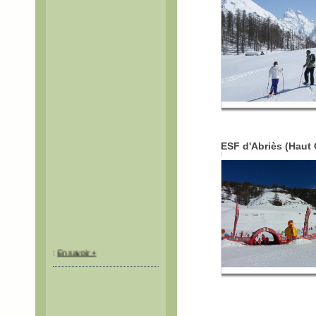
Itinéraires balisés mais non
sécurisés.
ESF d'Abriès (Haut 
:
En savoir +