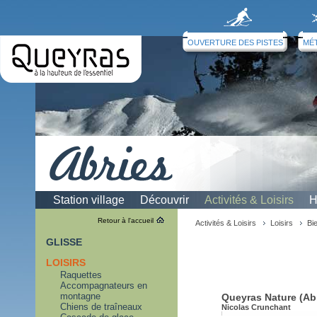
OUVERTURE DES PISTES
MÉ
Station village
Découvrir
Activités & Loisirs
H
Bien-être
Retour à l'accueil
Activités & Loisirs
Loisirs
Bi
GLISSE
LOISIRS
Raquettes
Accompagnateurs en
montagne
Queyras Nature (Ab
Chiens de traîneaux
Nicolas Crunchant