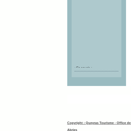
:
En savoir +
Copyright : Queyras Tourisme - Office d
Abries