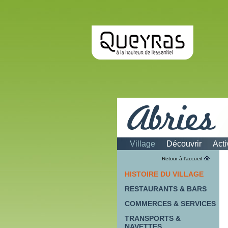
Village
Découvrir
Acti
Histoire du vill
Retour à l'accueil
HISTOIRE DU VILLAGE
RESTAURANTS & BARS
COMMERCES & SERVICES
TRANSPORTS &
NAVETTES