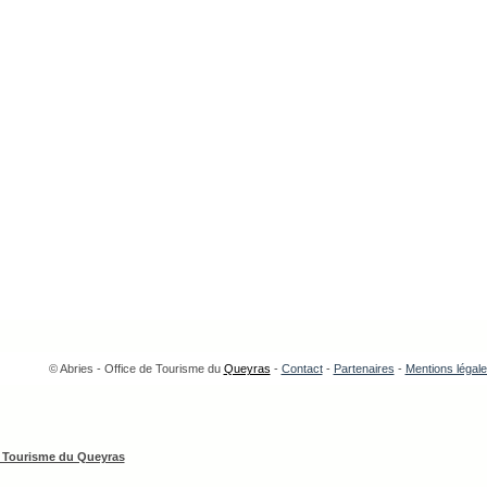
© Abries - Office de Tourisme du
Queyras
-
Contact
-
Partenaires
-
Mentions légal
e Tourisme du Queyras