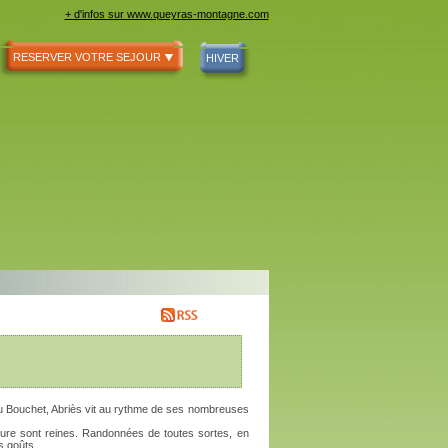
+ d'infos sur www.queyras-montagne.com
RESERVER VOTRE SEJOUR
HIVER
 du Bouchet, Abriès vit au rythme de ses nombreuses
 nature sont reines. Randonnées de toutes sortes, en
es goûts.