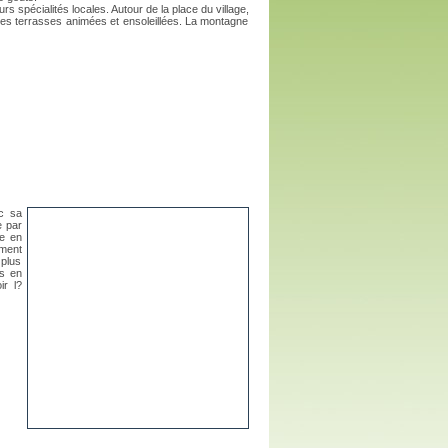
rs spécialités locales. Autour de la place du village,
 des terrasses animées et ensoleillées. La montagne
ec sa
e par
me en
ement
 plus
ts en
ir l?