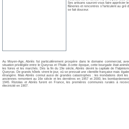
Ses artisans sauront vous faire apprécier leu
flâneries et rencontres s?articulent au gré
se fait douceur.
Au Moyen-Age, Abriès fut particulièrement prospère dans le domaine commercial, av
situation privilégiée entre le Queyras et l?Italie. A cette époque, cette bourgade était animé
les foires et les marchés. Dés la fin du 19e siècle, Abriès devint la capitale de l?alpinis
Queyras. De grands hôtels virent le jour, où se pressait une clientèle française mais égal
étrangère. Mais Abriès connut aussi de grandes catastrophes : les inondations dont les
anciennes remontent au 16e siècle et les dernières en 1957 et 2000, les bombardemen
1945. Ristolas et Abriès furent en France, les premières communes rurales à recevo
électricité en 1907.