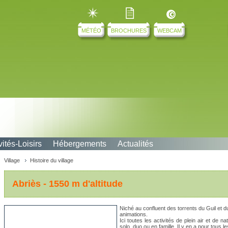
MÉTÉO
BROCHURES
WEBCAM
vités-Loisirs
Hébergements
Actualités
age
Village
Histoire du village
Abriès - 1550 m d'altitude
Niché au confluent des torrents du Guil et
animations.
Ici toutes les activités de plein air et de
solo, duo ou en famille. Il y en a pour tous l