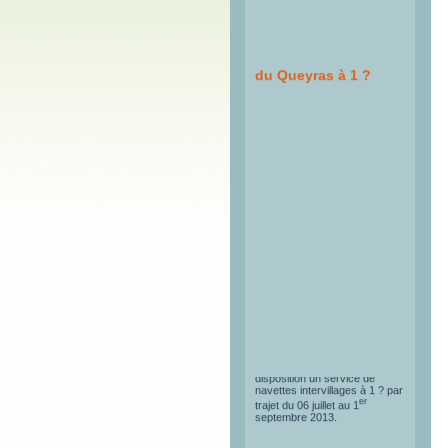
Navettes Intervillages
du Queyras à 1 ?
Le Queyras met à votre
disposition un service de
navettes intervillages à 1 ? par
er
trajet du 06 juillet au 1
septembre 2013.